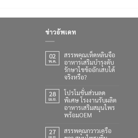
ข่าวอัพเดท
สรรพคุณเห็ดหลินจือ
02
อาหารเสริมบำรุงตับ
พ.ค.
รักษาไขข้ออักเสบได้
จริงหรือ?
โปรโมชั่นส่วนลด
28
พิเศษ โรงงานรับผลิต
เม.ย.
อาหารเสริมสมุนไพร
พร้อมOEM
สรรพคุณกวาวเครือ
27
ขาว สมุนไพรเพิ่ม
เม.ย.