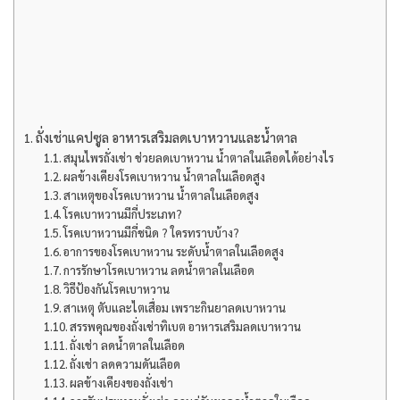
ถั่งเช่าแคปซูล อาหารเสริมลดเบาหวานและน้ำตาล
สมุนไพรถั่งเช่า ช่วยลดเบาหวาน น้ำตาลในเลือดได้อย่างไร
ผลข้างเคียงโรคเบาหวาน น้ำตาลในเลือดสูง
สาเหตุของโรคเบาหวาน น้ำตาลในเลือดสูง
โรคเบาหวานมีกี่ประเภท?
โรคเบาหวานมีกี่ชนิด ? ใครทราบบ้าง?
อาการของโรคเบาหวาน ระดับน้ำตาลในเลือดสูง
การรักษาโรคเบาหวาน ลดน้ำตาลในเลือด
วิธีป้องกันโรคเบาหวาน
สาเหตุ ตับและไตเสื่อม เพราะกินยาลดเบาหวาน
สรรพคุณของถั่งเช่าทิเบต อาหารเสริมลดเบาหวาน
ถั่งเช่า ลดน้ำตาลในเลือด
ถั่งเช่า ลดความดันเลือด
ผลข้างเคียงของถั่งเช่า