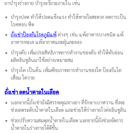
ยาบำรุงร่างกาย บำรุงอวัยวะภายใน เช่น
บำรุงปอด ทำให้ปอดแข็งแรง ทำให้หายใจสะดวก ลดการเป็น
โรคหอบ หืด
ถั่งเช่าป้องกันโรคภูมิแพ้
ต่างๆ เช่น แพ้อาหารบางชนิด แพ้
อาหารทะเล แพ้อากาศและฝุ่นละออง
บำรุงตับ เพิ่มประสิทธิภาพการทำงานของตับ ทำให้ตับอ่อน
ผลิตอินซูลินมาใช้อย่างเหมาะสม
บำรุงไต เป็นต้น เพิ่มศักยภาพการทำงานของไต ป้องกันไต
เสื่อม ไตวาย
ถั่งเช่า ลดน้ำตาลในเลือด
นอกจากนี้ถั่งเช่ายังมีสรรพคุณทางยา ที่รักษาเบาหวาน ซึ่งจะ
ช่วยลดระดับน้ำตาลในเลือด และช่วยให้ร่างกายไวต่ออินซูลิน
ช่วยปรับความสมดุลน้ำตาลในเลือด นอกจากนี้ยังช่วยจัดการ
น้ำตาลในร่างกายได้ดีขึ้น