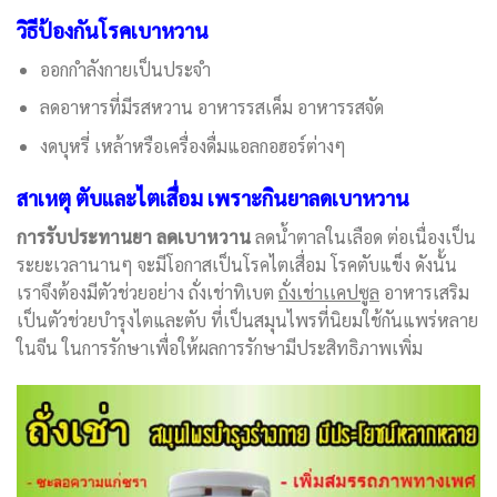
วิธีป้องกันโรคเบาหวาน
ออกกำลังกายเป็นประจำ
ลดอาหารที่มีรสหวาน อาหารรสเค็ม อาหารรสจัด
งดบุหรี่ เหล้าหรือเครื่องดื่มแอลกอฮอร์ต่างๆ
สาเหตุ ตับและไตเสื่อม เพราะกินยาลดเบาหวาน
การรับประทานยา ลดเบาหวาน
ลดน้ำตาลในเลือด ต่อเนื่องเป็น
ระยะเวลานานๆ จะมีโอกาสเป็นโรคไตเสื่อม โรคตับแข็ง ดังนั้น
เราจึงต้องมีตัวช่วยอย่าง ถั่งเช่าทิเบต
ถั่งเช่าเเคปซูล
อาหารเสริม
เป็นตัวช่วยบำรุงไตและตับ ที่เป็นสมุนไพรที่นิยมใช้กันแพร่หลาย
ในจีน ในการรักษาเพื่อให้ผลการรักษามีประสิทธิภาพเพิ่ม