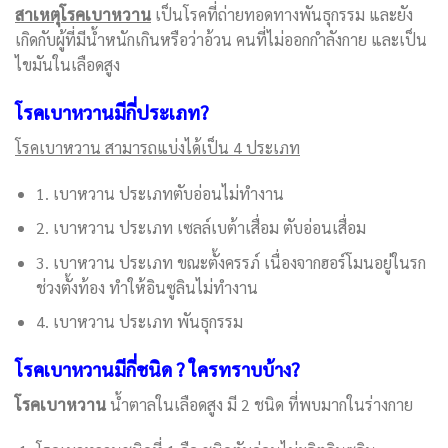
สาเหตุโรคเบาหวาน
เป็นโรคที่ถ่ายทอดทางพันธุกรรม และยัง
เกิดกับผู้ที่มีน้ำหนักเกินหรือว่าอ้วน คนที่ไม่ออกกำลังกาย และเป็น
ไขมันในเลือดสูง
โรคเบาหวานมีกี่ประเภท?
โรคเบาหวาน สามารถแบ่งได้เป็น 4 ประเภท
1. เบาหวาน ประเภทตับอ่อนไม่ทำงาน
2. เบาหวาน ประเภท เซลล์เบต้าเสื่อม ตับอ่อนเสื่อม
3. เบาหวาน ประเภท ขณะตั้งครรภ์ เนื่องจากฮอร์โมนอยู่ในรก
ช่วงตั้งท้อง ทำให้อินซูลินไม่ทำงาน
4. เบาหวาน ประเภท พันธุกรรม
โรคเบาหวานมีกี่ชนิด ? ใครทราบบ้าง?
โรคเบาหวาน
น้ำตาลในเลือดสูง มี 2 ชนิด ที่พบมากในร่างกาย