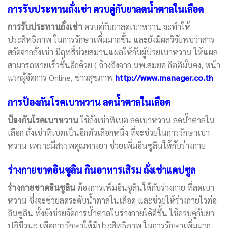
การรับประทานถั่งเช่า ควบคู่กับยาลดน้ำตาลในเลือด
การรับประทานถั่งเช่า
ควบคู่กับยาลดเบาหวาน จะทำให้
ประสิทธิภาพ ในการรักษาเพิ่มมากขึ้น และยังมีผลวิจัยพบว่าสาร
สกัดจากถั่งเช่า มีฤทธิ์ช่วยสมานแผลให้กับผู้ป่วยเบาหวาน ให้แผล
สามารถหายเร็วขึ้นอีกด้วย ( อ้างอิงจาก นพ.สมยศ กิตติมั่นคง, หน้า
แรกผู้จัดการ Online, ข่าวสุขภาพ
http://www.manager.co.th
การป้องกันโรคเบาหวาน ลดน้ำตาลในเลือด
ป้องกันโรคเบาหวาน
ใช้ถั่งเช่าทิเบต ลดเบาหวาน ลดน้ำตาลใน
เลือก ถั่งเช่าทิเบตเป็นอีกตัวเลือกหนึ่ง ที่จะช่วยในการรักษาเบา
หวาน เพราะมีสรรพคุณทางยา ช่วยเพิ่มอินซูลินให้กับร่างกาย
ร่างกายขาดอินซูลิน กินอาหารเสิรม ถั่งเช่าแคปซูล
ร่างกายขาดอินซูลิน
ต้องการเพิ่มอินซูลินให้กับร่างกาย ที่ลดเบา
หวาน ซึ่งจะช่วยลดระดับน้ำตาลในเลือด และช่วยให้ร่างกายไวต่อ
อินซูลิน ทั้งยังช่วยจัดการน้ำตาลในร่างกายได้ดีขึ้น ใช้ควบคู่กับยา
ปฏิชีวนะ เพื่อการรักษาให้มีประสิทธิภาพ ในการรักษาเพิ่มมาก