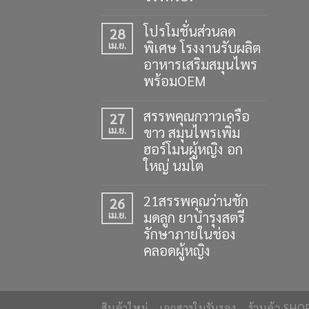
โปรโมชั่นส่วนลด
28
พิเศษ โรงงานรับผลิต
เม.ย.
อาหารเสริมสมุนไพร
พร้อมOEM
สรรพคุณกวาวเครือ
27
ขาว สมุนไพรเพิ่ม
เม.ย.
ฮอร์โมนผู้หญิง อก
ใหญ่ นมโต
21สรรพคุณว่านชัก
26
มดลูก ยาบำรุงสตรี
เม.ย.
รักษาภายในช่อง
คลอดผู้หญิง
สินค้าใหม่
เอกสารใบรับรอง
ร้านค้า SHO