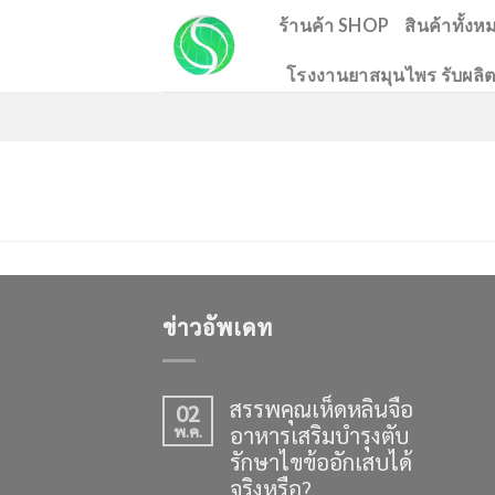
Skip
ร้านค้า SHOP
สินค้าทั้งห
to
โรงงานยาสมุนไพร รับผลิต
content
ข่าวอัพเดท
สรรพคุณเห็ดหลินจือ
02
อาหารเสริมบำรุงตับ
พ.ค.
รักษาไขข้ออักเสบได้
จริงหรือ?