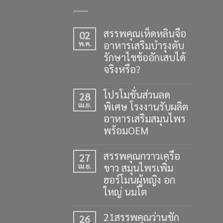
สรรพคุณเห็ดหลินจือ
02
อาหารเสริมบำรุงตับ
พ.ค.
รักษาไขข้ออักเสบได้
จริงหรือ?
โปรโมชั่นส่วนลด
28
พิเศษ โรงงานรับผลิต
เม.ย.
อาหารเสริมสมุนไพร
พร้อมOEM
สรรพคุณกวาวเครือ
27
ขาว สมุนไพรเพิ่ม
เม.ย.
ฮอร์โมนผู้หญิง อก
ใหญ่ นมโต
21สรรพคุณว่านชัก
26