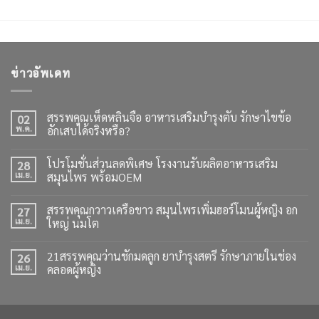
ข่าวอัพเดท
สรรพคุณเห็ดหลินจือ อาหารเสริมบำรุงตับ รักษาไขข้อ
02
พ.ค.
อักเสบได้จริงหรือ?
โปรโมชั่นส่วนลดพิเศษ โรงงานรับผลิตอาหารเสริม
28
เม.ย.
สมุนไพร พร้อมOEM
สรรพคุณกวาวเครือขาว สมุนไพรเพิ่มฮอร์โมนผู้หญิง อก
27
เม.ย.
ใหญ่ นมโต
21สรรพคุณว่านชักมดลูก ยาบำรุงสตรี รักษาภายในช่อง
26
เม.ย.
คลอดผู้หญิง