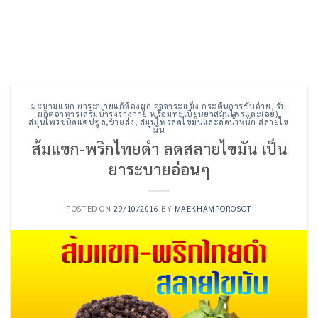
มะขามแขก ยาระบายแก้ท้องผูก อุจจาระแข็ง กระตุ้นการขับถ่าย
,
รับ
ผลิตอาหารเสริมบำรุงร่างกาย พร้อมทะเบียนยาสมุนไพรและ(อย)
,
สมุนไพรชนิดแคปซูล,ขายส่ง
,
สมุนไพรลดไขมันและลดน้ำหนัก สลายไข
มัน
ส้มแขก-พริกไทยดำ ลดสลายไขมัน เป็น
ยาระบายอ่อนๆ
POSTED ON
29/10/2016
BY
MAEKHAMPOROSOT