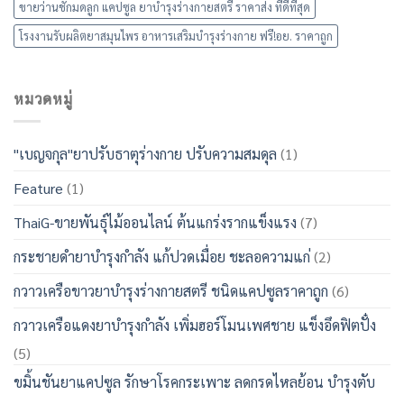
ขายว่านชักมดลูก แคปซูล ยาบำรุงร่างกายสตรี ราคาส่ง ที่ดีที่สุด
โรงงานรับผลิตยาสมุนไพร อาหารเสริมบำรุงร่างกาย ฟรี!อย. ราคาถูก
หมวดหมู่
"เบญจกุล"ยาปรับธาตุร่างกาย ปรับความสมดุล
(1)
Feature
(1)
ThaiG-ขายพันธุ์ไม้ออนไลน์ ต้นแกร่งรากแข็งแรง
(7)
กระชายดำยาบำรุงกำลัง แก้ปวดเมื่อย ชะลอความแก่
(2)
กวาวเครือขาวยาบำรุงร่างกายสตรี ชนิดแคปซูลราคาถูก
(6)
กวาวเครือแดงยาบำรุงกำลัง เพิ่มฮอร์โมนเพศชาย แข็งอึดฟิตปั๋ง
(5)
ขมิ้นชันยาแคปซูล รักษาโรคกระเพาะ ลดกรดไหลย้อน บำรุงตับ