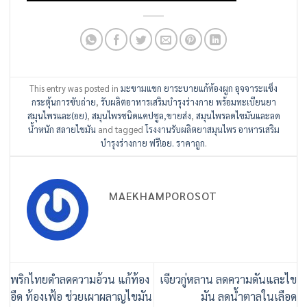
This entry was posted in
มะขามแขก ยาระบายแก้ท้องผูก อุจจาระแข็ง
กระตุ้นการขับถ่าย
,
รับผลิตอาหารเสริมบำรุงร่างกาย พร้อมทะเบียนยา
สมุนไพรและ(อย)
,
สมุนไพรชนิดแคปซูล,ขายส่ง
,
สมุนไพรลดไขมันและลด
น้ำหนัก สลายไขมัน
and tagged
โรงงานรับผลิตยาสมุนไพร อาหารเสริม
บำรุงร่างกาย ฟรี!อย. ราคาถูก
.
MAEKHAMPOROSOT
พริกไทยดำลดความอ้วน แก้ท้อง
เจียวกู่หลาน ลดความดันและไข
อืด ท้องเฟ้อ ช่วยเผาผลาญไขมัน
มัน ลดน้ำตาลในเลือด