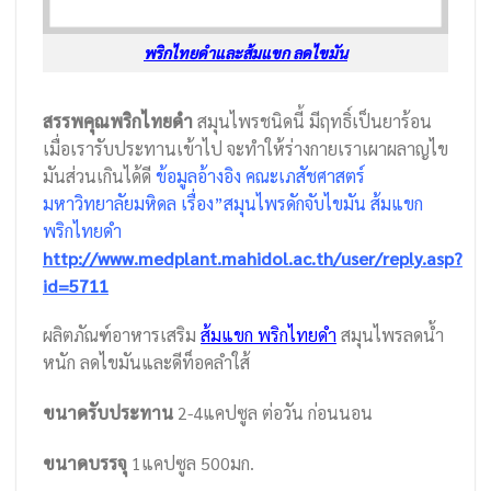
พริกไทยดำและส้มแขก ลดไขมัน
สรรพคุณพริกไทยดำ
สมุนไพรชนิดนี้ มีฤทธิ์เป็นยาร้อน
เมื่อเรารับประทานเข้าไป จะทำให้ร่างกายเราเผาผลาญไข
มันส่วนเกินได้ดี
ข้อมูลอ้างอิง คณะเภสัชศาสตร์
มหาวิทยาลัยมหิดล เรื่อง”สมุนไพรดักจับไขมัน ส้มแขก
พริกไทยดำ
http://www.medplant.mahidol.ac.th/user/reply.asp?
id=5711
ผลิตภัณฑ์อาหารเสริม
ส้มแขก พริกไทยดำ
สมุนไพรลดน้ำ
หนัก ลดไขมันและดีท็อคลำใส้
ขนาดรับประทาน
2-4แคปซูล ต่อวัน ก่อนนอน
ขนาดบรรจุ
1แคปซูล 500มก.