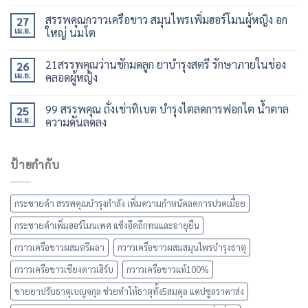
สรรพคุณกวาวเครือขาว สมุนไพรเพิ่มฮอร์โมนผู้หญิง อก
27
เม.ย.
ใหญ่ นมโต
21สรรพคุณว่านชักมดลูก ยาบำรุงสตรี รักษาภายในช่อง
26
เม.ย.
คลอดผู้หญิง
99 สรรพคุณ ถั่งเช่าทิเบต บำรุงไตลดการฟอกไต น้ำตาล
25
เม.ย.
ความดันลดลง
ป้ายกำกับ
กระชายดำ สรรพคุณบำรุงกำลัง เพิ่มความกำหนัดลดการปวดเมื่อย
กระชายดำเพิ่มฮอร์โมนเพศ แข็งอึดถึกทนและอายุยืน
กวาวเครือขาวผสมตรีผลา
กวาวเครือขาวผสมสมุนไพรบำรุงธาตุ
กวาวเครือขาวเชียงดาวเฮิร์บ
กวาวเครือขาวแท้100%
ขายยาปรับธาตุเบญจกุล ช่วยทำให้ธาตุทั้ง5สมดุล แคปซูลราคาส่ง