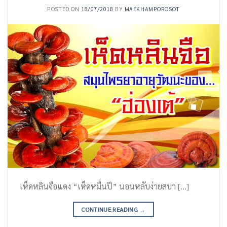
POSTED ON
18/07/2018
BY
MAEKHAMPOROSOT
เห็ดหลินจือแดง “เห็ดหมื่นปี” นอนหลับง่ายสบา […]
CONTINUE READING
→