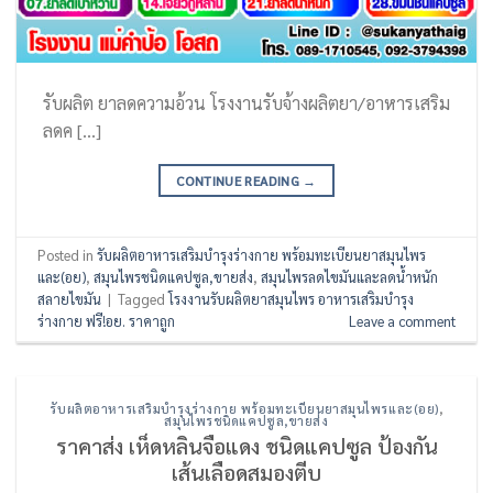
รับผลิต ยาลดความอ้วน โรงงานรับจ้างผลิตยา/อาหารเสริม
ลดค […]
CONTINUE READING
→
Posted in
รับผลิตอาหารเสริมบำรุงร่างกาย พร้อมทะเบียนยาสมุนไพร
และ(อย)
,
สมุนไพรชนิดแคปซูล,ขายส่ง
,
สมุนไพรลดไขมันและลดน้ำหนัก
สลายไขมัน
|
Tagged
โรงงานรับผลิตยาสมุนไพร อาหารเสริมบำรุง
ร่างกาย ฟรี!อย. ราคาถูก
Leave a comment
รับผลิตอาหารเสริมบำรุงร่างกาย พร้อมทะเบียนยาสมุนไพรและ(อย)
,
สมุนไพรชนิดแคปซูล,ขายส่ง
ราคาส่ง เห็ดหลินจือแดง ชนิดแคปซูล ป้องกัน
เส้นเลือดสมองตีบ