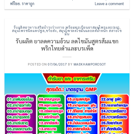
ฟรี!อย. ราคาถูก
Leave a comment
รับผลิตอาหารเสริมบำรุงร่างกาย พร้อมทะเบียนยาสมุนไพรและ(อย)
,
สมุนไพรชนิดแคปซูล,ขายส่ง
,
สมุนไพรลดไขมันและลดน้ำหนัก สลายไข
มัน
รับผลิต ยาลดความอ้วน ลดไขมันสูตรส้มแขก
พริกไทยดำและบรเพ็ด
POSTED ON
07/06/2017
BY
MAEKHAMPOROSOT