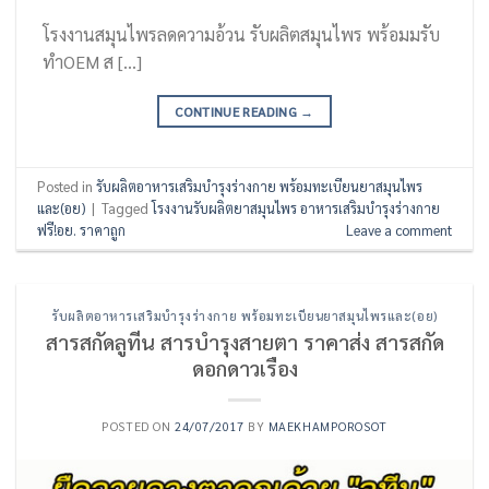
โรงงานสมุนไพรลดความอ้วน รับผลิตสมุนไพร พร้อมมรับ
ทำOEM ส […]
CONTINUE READING
→
Posted in
รับผลิตอาหารเสริมบำรุงร่างกาย พร้อมทะเบียนยาสมุนไพร
และ(อย)
|
Tagged
โรงงานรับผลิตยาสมุนไพร อาหารเสริมบำรุงร่างกาย
ฟรี!อย. ราคาถูก
Leave a comment
รับผลิตอาหารเสริมบำรุงร่างกาย พร้อมทะเบียนยาสมุนไพรและ(อย)
สารสกัดลูทีน สารบำรุงสายตา ราคาส่ง สารสกัด
ดอกดาวเรือง
POSTED ON
24/07/2017
BY
MAEKHAMPOROSOT