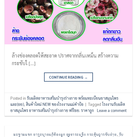
ล้างช่องคลอดให้สะอาด ปราศจากกลิ่นเหม็น สร้างความ
กระชับใ […]
CONTINUE READING
→
Posted in
รับผลิตอาหารเสริมบำรุงร่างกาย พร้อมทะเบียนยาสมุนไพร
และ(อย)
,
สินค้าใหม่ NEW ของโรงงานแม่คำป้อ
|
Tagged
โรงงานรับผลิต
ยาสมุนไพร อาหารเสริมบำรุงร่างกาย ฟรี!อย. ราคาถูก
Leave a comment
มะขามแขก ยาระบายแก้ท้องผูก อุจจาระแข็ง กระตุ้นการขับถ่าย
,
รับ