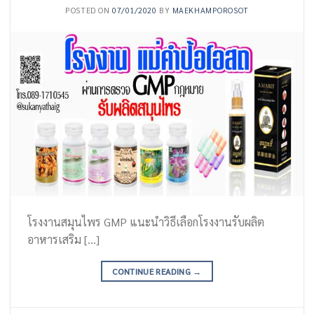
POSTED ON
07/01/2020
BY
MAEKHAMPOROSOT
โรงงานสมุนไพร GMP แนะนำวิธีเลือกโรงงานรับผลิต
อาหารเสริม […]
CONTINUE READING
→