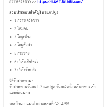
กวาวเครือขาว >>
https://แม่คำป้อโอสถ.com/
ส่วนประกอบสำคัญใน1แคปซูล
1.กวาวเครือขาว
2.โสมคน
3.โกฐเชียง
4.โกฐหัวบัว
5.กระชาย
6.กำลังเสือโคร่ง
7.กำลังวัวเถลิง
วิธีรับประทาน :
รับประทานวันละ 1-2 แคปซูล วันละ2ครั้ง หลังอาหารเช้า
และก่อนนอน
ทะเบียนยาแผนโบราณเลขที่ G214/55