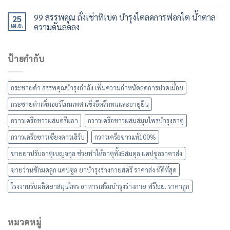
99 สรรพคุณ ถั่งเช่าทิเบต บำรุงไตลดการฟอกไต น้ำตาล
25
เม.ย.
ความดันลดลง
ป้ายกำกับ
กระชายดำ สรรพคุณบำรุงกำลัง เพิ่มความกำหนัดลดการปวดเมื่อย
กระชายดำเพิ่มฮอร์โมนเพศ แข็งอึดถึกทนและอายุยืน
กวาวเครือขาวผสมตรีผลา
กวาวเครือขาวผสมสมุนไพรบำรุงธาตุ
กวาวเครือขาวเชียงดาวเฮิร์บ
กวาวเครือขาวแท้100%
ขายยาปรับธาตุเบญจกุล ช่วยทำให้ธาตุทั้ง5สมดุล แคปซูลราคาส่ง
ขายว่านชักมดลูก แคปซูล ยาบำรุงร่างกายสตรี ราคาส่ง ที่ดีที่สุด
โรงงานรับผลิตยาสมุนไพร อาหารเสริมบำรุงร่างกาย ฟรี!อย. ราคาถูก
หมวดหมู่