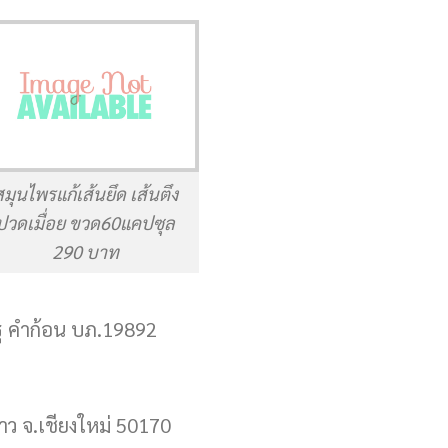
สมุนไพรแก้เส้นยึด เส้นตึง
ปวดเมื่อย ขวด60แคปซุล
290 บาท
ฐ คำก้อน บภ.19892
ดาว จ.เชียงใหม่ 50170