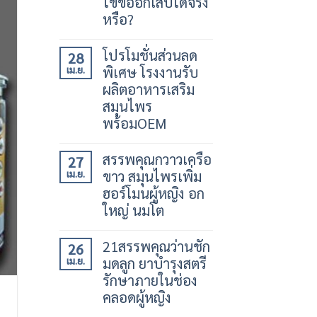
ไขข้ออักเสบได้จริง
หรือ?
โปรโมชั่นส่วนลด
28
พิเศษ โรงงานรับ
เม.ย.
ผลิตอาหารเสริม
สมุนไพร
พร้อมOEM
สรรพคุณกวาวเครือ
27
ขาว สมุนไพรเพิ่ม
เม.ย.
ฮอร์โมนผู้หญิง อก
ใหญ่ นมโต
21สรรพคุณว่านชัก
26
มดลูก ยาบำรุงสตรี
เม.ย.
รักษาภายในช่อง
คลอดผู้หญิง