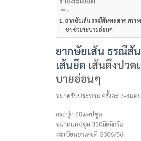
รายละเอียด
ยากษัยเส้น ธรณีสันฑะฆาต สรรพคุ
ชา ช่วยระบายอ่อนๆ
ยากษัยเส้น
ธรณีสั
เส้นยึด
เส้นตึงปวดเ
บายอ่อนๆ
ขนาดรับประทาน ครั้งละ 3-4แคป
กระปุก 60แคปซูล
ขนาดแคปซูล 350มิลลิกรัม
ทะเบียนยาเลขที่ G306/56