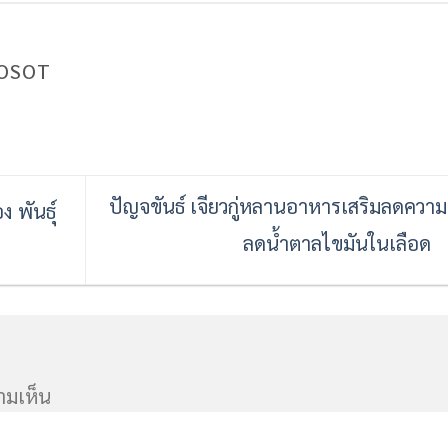
OSOT
ปัญจขันธ์ เจียวกู่หลานอาหารเสริมลดความ
ง พันธุ์
ลดน้ำตาลไขมันในเลือด
ามเห็น