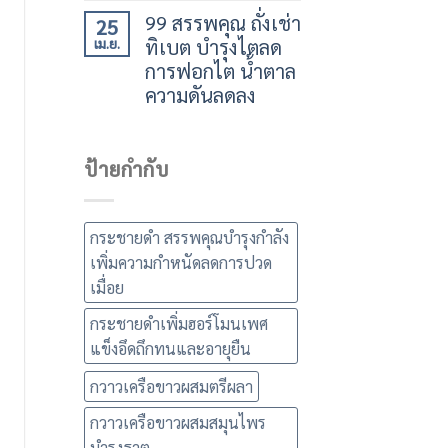
99 สรรพคุณ ถั่งเช่า
25
ทิเบต บำรุงไตลด
เม.ย.
การฟอกไต น้ำตาล
ความดันลดลง
ป้ายกำกับ
กระชายดำ สรรพคุณบำรุงกำลัง
เพิ่มความกำหนัดลดการปวด
เมื่อย
กระชายดำเพิ่มฮอร์โมนเพศ
แข็งอึดถึกทนและอายุยืน
กวาวเครือขาวผสมตรีผลา
กวาวเครือขาวผสมสมุนไพร
บำรุงธาตุ