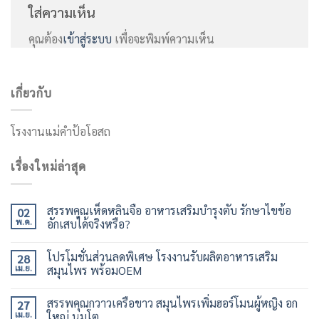
ใส่ความเห็น
คุณต้อง
เข้าสู่ระบบ
เพื่อจะพิมพ์ความเห็น
เกี่ยวกับ
โรงงานแม่คำป้อโอสถ
เรื่องใหม่ล่าสุด
สรรพคุณเห็ดหลินจือ อาหารเสริมบำรุงตับ รักษาไขข้อ
02
พ.ค.
อักเสบได้จริงหรือ?
โปรโมชั่นส่วนลดพิเศษ โรงงานรับผลิตอาหารเสริม
28
เม.ย.
สมุนไพร พร้อมOEM
สรรพคุณกวาวเครือขาว สมุนไพรเพิ่มฮอร์โมนผู้หญิง อก
27
เม.ย.
ใหญ่ นมโต