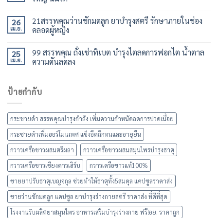
21สรรพคุณว่านชักมดลูก ยาบำรุงสตรี รักษาภายในช่อง
26
เม.ย.
คลอดผู้หญิง
99 สรรพคุณ ถั่งเช่าทิเบต บำรุงไตลดการฟอกไต น้ำตาล
25
เม.ย.
ความดันลดลง
ป้ายกำกับ
กระชายดำ สรรพคุณบำรุงกำลัง เพิ่มความกำหนัดลดการปวดเมื่อย
กระชายดำเพิ่มฮอร์โมนเพศ แข็งอึดถึกทนและอายุยืน
กวาวเครือขาวผสมตรีผลา
กวาวเครือขาวผสมสมุนไพรบำรุงธาตุ
กวาวเครือขาวเชียงดาวเฮิร์บ
กวาวเครือขาวแท้100%
ขายยาปรับธาตุเบญจกุล ช่วยทำให้ธาตุทั้ง5สมดุล แคปซูลราคาส่ง
ขายว่านชักมดลูก แคปซูล ยาบำรุงร่างกายสตรี ราคาส่ง ที่ดีที่สุด
โรงงานรับผลิตยาสมุนไพร อาหารเสริมบำรุงร่างกาย ฟรี!อย. ราคาถูก