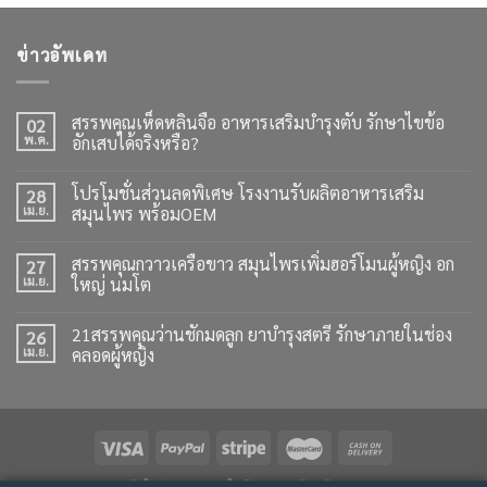
ข่าวอัพเดท
สรรพคุณเห็ดหลินจือ อาหารเสริมบำรุงตับ รักษาไขข้อ
02
พ.ค.
อักเสบได้จริงหรือ?
โปรโมชั่นส่วนลดพิเศษ โรงงานรับผลิตอาหารเสริม
28
เม.ย.
สมุนไพร พร้อมOEM
สรรพคุณกวาวเครือขาว สมุนไพรเพิ่มฮอร์โมนผู้หญิง อก
27
เม.ย.
ใหญ่ นมโต
21สรรพคุณว่านชักมดลูก ยาบำรุงสตรี รักษาภายในช่อง
26
เม.ย.
คลอดผู้หญิง
สินค้าใหม่
เอกสารใบรับรอง
ร้านค้า SHOP