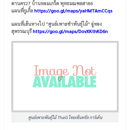
ดานคร27 บ้านหอมเกร็ด พุทธมณฑลสาย6
แผนที่กูเกิ้ล
https://goo.gl/maps/yaHMTAmCCqs
แผนที่เส้นทางไป “ศูนย์เพาะชำพันธุ์ไม้” อู่ทอง
สุพรรณบุรี
https://goo.gl/maps/DovXKthKD6n
ศูนย์เพาะพันธุ์ไม้ ThaiG ไทยเซ็นทรัล การ์เด้น