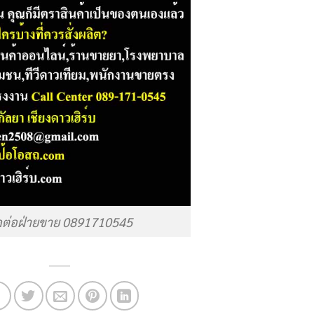
ดต่อฝ่ายขาย 0891710545