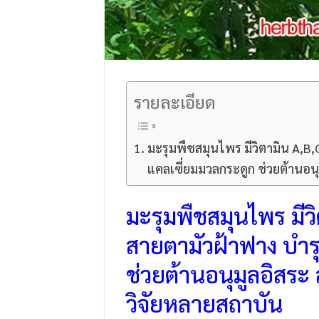
รายละเอียด
มะรุมพืชสมุนไพร มีวิตามิน A,B,
แคลเซี่ยมมวลกระดูก ช่วยต้านอ
มะรุม
พืชสมุนไพร มีว
สายตามัวฝ้าฟาง บำรุ
ช่วยต้านอนุมูลอิสร
วิจัยหลายสถาบัน