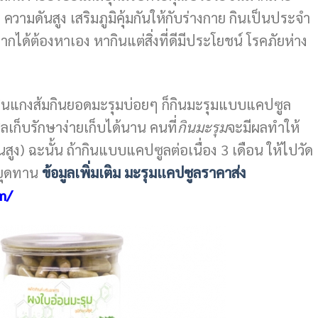
 ความดันสูง เสริมภูมิคุ้มกันให้กับร่างกาย กินเป็นประจำ
ากได้ต้องหาเอง หากินแต่สิ่งที่ดีมีประโยชน์ โรคภัยห่าง
ยกินแกงส้มกินยอดมะรุมบ่อยๆ ก็กินมะรุมแบบแคปซูล
เก็บรักษาง่ายเก็บได้นาน คนที่
กินมะรุม
จะมีผลทำให้
ูง) ฉะนั้น ถ้ากินแบบแคปซูลต่อเนื่อง 3 เดือน ให้ไปวัด
หยุดทาน
ข้อมูลเพิ่มเติม
มะรุมแคปซูลราคาส่ง
m/