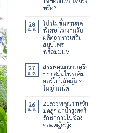
ไขข้ออักเสบได้จริง
หรือ?
โปรโมชั่นส่วนลด
28
พิเศษ โรงงานรับ
เม.ย.
ผลิตอาหารเสริม
สมุนไพร
พร้อมOEM
สรรพคุณกวาวเครือ
27
ขาว สมุนไพรเพิ่ม
เม.ย.
ฮอร์โมนผู้หญิง อก
ใหญ่ นมโต
21สรรพคุณว่านชัก
26
มดลูก ยาบำรุงสตรี
เม.ย.
รักษาภายในช่อง
คลอดผู้หญิง