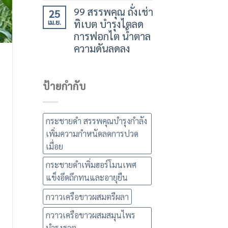
99 สรรพคุณ ถั่งเช่า
25
ทิเบต บำรุงไตลด
เม.ย.
การฟอกไต น้ำตาล
ความดันลดลง
ป้ายกำกับ
กระชายดำ สรรพคุณบำรุงกำลัง
เพิ่มความกำหนัดลดการปวด
เมื่อย
กระชายดำเพิ่มฮอร์โมนเพศ
แข็งอึดถึกทนและอายุยืน
กวาวเครือขาวผสมตรีผลา
กวาวเครือขาวผสมสมุนไพร
บำรุงธาตุ