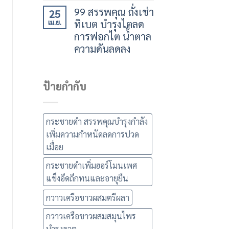
99 สรรพคุณ ถั่งเช่า
25
ทิเบต บำรุงไตลด
เม.ย.
การฟอกไต น้ำตาล
ความดันลดลง
ป้ายกำกับ
กระชายดำ สรรพคุณบำรุงกำลัง
เพิ่มความกำหนัดลดการปวด
เมื่อย
กระชายดำเพิ่มฮอร์โมนเพศ
แข็งอึดถึกทนและอายุยืน
กวาวเครือขาวผสมตรีผลา
กวาวเครือขาวผสมสมุนไพร
บำรุงธาตุ