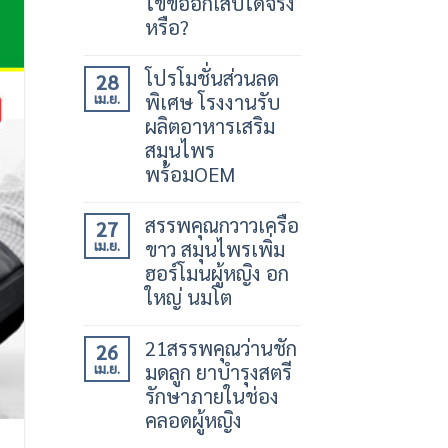
ไขข้ออักเสบได้จริง
หรือ?
โปรโมชั่นส่วนลด
28
พิเศษ โรงงานรับ
เม.ย.
ผลิตอาหารเสริม
สมุนไพร
พร้อมOEM
สรรพคุณกวาวเครือ
27
ขาว สมุนไพรเพิ่ม
เม.ย.
ฮอร์โมนผู้หญิง อก
ใหญ่ นมโต
21สรรพคุณว่านชัก
26
มดลูก ยาบำรุงสตรี
เม.ย.
รักษาภายในช่อง
คลอดผู้หญิง