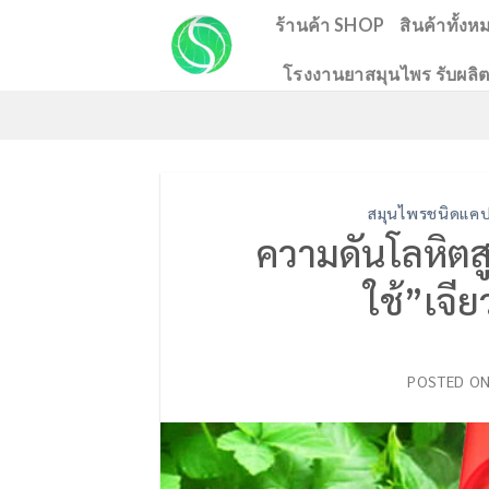
Skip
ร้านค้า SHOP
สินค้าทั้งห
to
โรงงานยาสมุนไพร รับผลิต
content
สมุนไพรชนิดแคป
ความดันโลหิตส
ใช้”เจีย
POSTED O