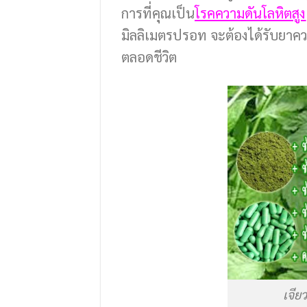
การที่คุณเป็น
โรคความดันโลหิตสูง
มิลลิเมตรปรอท จะต้องได้รับยาค
ตลอดชีวิต
เจีย