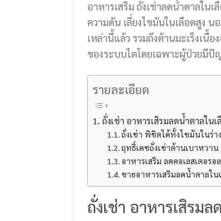
อาหารเสริม ถั่งเช่าลดน้ำตาลใน
ความดัน เลี่ยงไขมันในเลือดสูง น
เหล่านี้แล้ว รวมถึงต้านมะเร็งเ
ของระบบไตโดยเฉพาะผู้ป่วยมีปั
รายละเอียด
ถั่งเช่า อาหารเสิรมลดน้ำตาลในเลื
ถั่งเช่า พิชิตได้ทั้งไขมันใน
ฤทธิ์เดชถั่งเช่าต้านเบาหวา
อาหารเสริม ลดคอเลสเตอรอลแล
ขายอาหารเสริมลดน้ำตาลในเ
ถั่งเช่า อาหารเสิรมล