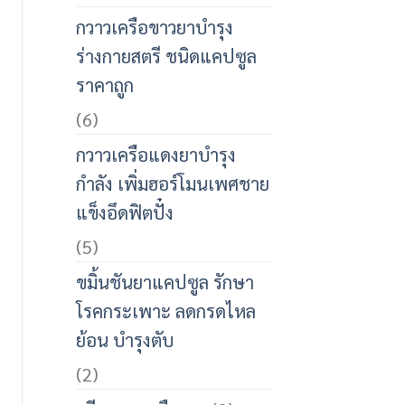
กวาวเครือขาวยาบำรุง
ร่างกายสตรี ชนิดแคปซูล
ราคาถูก
(6)
กวาวเครือแดงยาบำรุง
กำลัง เพิ่มฮอร์โมนเพศชาย
แข็งอึดฟิตปั๋ง
(5)
ขมิ้นชันยาแคปซูล รักษา
โรคกระเพาะ ลดกรดไหล
ย้อน บำรุงตับ
(2)