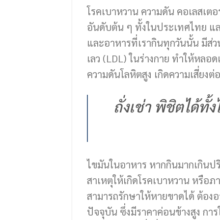
โรคเบาหวาน ความดัน คอเลสเตอรอ
อันดับต้น ๆ ทั้งในประเทศไทย และ
และอาหารที่เรากินทุกวันนั้น มี
เลว (LDL) ในร่างกาย ทำให้หลอด
ความดันโลหิตสูง เกิดความเสี่ยง
ถั่งเช่า พิชิตได้
ไขมันในอาหาร หากกินมากเกินปริ
สาเหตุให้เกิดโรคเบาหวาน หรือภาวะ
สามารถรักษาให้หายขาดได้ ต้อง
ปัจจุบัน ซึ่งมีราคาค่อนข้างสูง การ