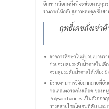
อีกทางเลือกหนึ่งที่จะช่วยควบคุ
ร่างกายให้กลับสู่ภาวะสมดุล ซึ่งสา
ฤทธิ์เดชถั่งเช่
จากการศึกษาในผู้ป่วยเบาหวาน
ช่วยควบคุมระดับน้ำตาลในเลือด
ควบคุมระดับน้ำตาลได้เพียง 54%
มีรายงานการวิจัยมากมายที่ยืน
คอเลสเตอรอลในเลือด ของหนูท
Polysaccharides เป็นตัวออกฤ
การสลายไกลโคเจนที่ตับ และเพ