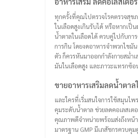
อาหารเสริม ลดคอเลสเตอรอ
ทุกครั้งที่คุณไปตรวจโรคตรวจส
ในเลือดสูงเกินรับได้ หรือหากเป็น
น้ำตาลในเลือดได้ ควบคู่ไปกับกา
การกิน โดยงดอาหารจำพวกไขมัน ขน
ตัว ก็ควรหันมาออกกำลังกายสม่ำ
มันในเลือดสูง และภาวะแทรกซ้อน
ขายอาหารเสริมลดน้ำตาล
และใครที่เริ่มสนใจการใช้สมุนไพรเ
คุมระดับน้ำตาล ช่วยลดคอเลสเต
คุณภาพดีจำหน่ายพร้อมส่งถึงหน้
มาตรฐาน GMP มีเภสัชกรควบคุมดู