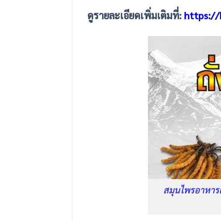
ดูรายละเอียดเพิ่มเติมที่:
https:/
สมุนไพรอาหารเส