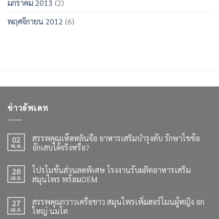
มกราคม 2013
(2)
พฤศจิกายน 2012
(6)
ข่าวอัพเดท
สรรพคุณเห็ดหลินจือ อาหารเสริมบำรุงตับ รักษาไขข้อ
02
พ.ค.
อักเสบได้จริงหรือ?
โปรโมชั่นส่วนลดพิเศษ โรงงานรับผลิตอาหารเสริม
28
เม.ย.
สมุนไพร พร้อมOEM
สรรพคุณกวาวเครือขาว สมุนไพรเพิ่มฮอร์โมนผู้หญิง อก
27
เม.ย.
ใหญ่ นมโต