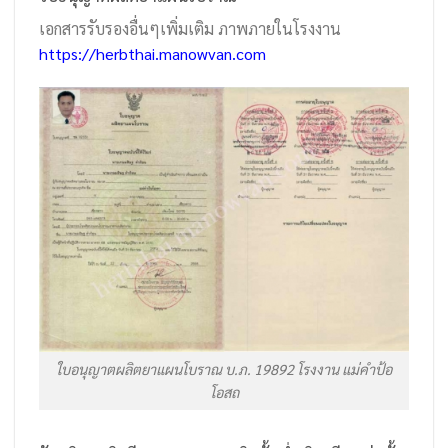
เอกสารรับรองอื่นๆเพิ่มเติม ภาพภายในโรงงาน
https://herbthai.manowvan.com
ใบอนุญาตผลิตยาแผนโบราณ บ.ภ. 19892 โรงงาน แม่คำป้อ
โอสถ