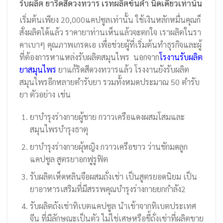
รับผลิต ยาริดสีดวงทวาร เรทผลิตขั้นต่ำ นิดเดียวเท่านั้น
เริ่มต้นเพียง 20,000แคปซูลเท่านั้น ใช้เงินหลักหมื่นคุณก็
สั่งผลิตได้แล้ว ราคายาท่านเห็นแล้วจะตกใจ เราผลิตในรา
คาเบาๆ คุณภาพเกรดเอ เพื่อช่วยผู้ที่เริ่มต้นทำธุรกิจและผู้
ที่ต้องการหาแหล่งรับผลิตสมุนไพร นอกจาก
โรงานรับผลิต
ยาสมุนไพร
ยาแก้ริดสีดวงทวารแล้ว โรงงานยังรับผลิต
สมุนไพรอีกหลายตำรับยา รวมทั้งหมดประมาณ 50 ตำรับ
ยา ตัวอย่าง เช่น
ยาบำรุงร่างกายผู้ชาย กวาวเครือแดงผสมโสมและ
สมุนไพรบำรุงธาตุ
ยาบำรุงร่างกายผุ้หญิง กวาวเครือขาว ว่านชักมดลูก
แคปซูล สูตรยาอกฟูรูฟิต
รับผลิตเห็ดหลินจือผสมถั่งเช่า เป็นสูตรยอดนิยม เป็น
ยาอาหารเสริมที่มีสรรพคุณบำรุงร่างกายยกกำลัง2
รับผลิตถังเช่าทิเบตแคปซูล นำเข้าจากทิเบตประเทศ
จีน ที่มีลักษณะเป็นตัว ไม่ไช่เศษหรือขี้ถั่งเช่าที่ผลิตขาย