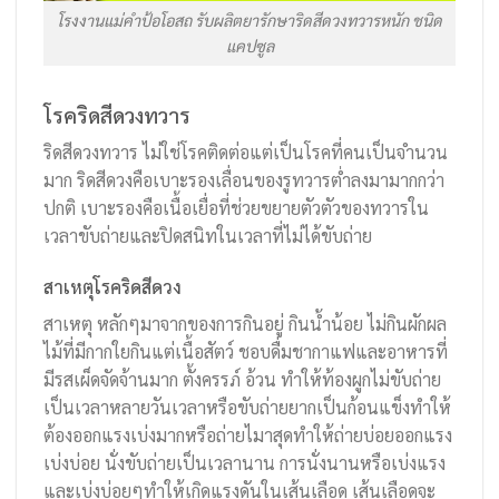
โรงงานแม่คำป้อโอสถ รับผลิตยารักษาริดสีดวงทวารหนัก ชนิด
แคปซูล
โรคริดสีดวงทวาร
ริดสีดวงทวาร ไม่ใช่โรคติดต่อแต่เป็นโรคที่คนเป็นจำนวน
มาก ริดสีดวงคือเบาะรองเลื่อนของรูทวารต่ำลงมามากกว่า
ปกติ เบาะรองคือเนื้อเยื่อที่ช่วยขยายตัวตัวของทวารใน
เวลาขับถ่ายและปิดสนิทในเวลาที่ไม่ได้ขับถ่าย
สาเหตุโรคริดสีดวง
สาเหตุ หลักๆมาจากของการกินอยู่ กินน้ำน้อย ไม่กินผักผล
ไม้ที่มีกากใยกินแต่เนื้อสัตว์ ชอบดื่มชากาแฟและอาหารที่
มีรสเผ็ดจัดจ้านมาก ตั้งครรภ์ อ้วน ทำให้ท้องผูกไม่ขับถ่าย
เป็นเวลาหลายวันเวลาหรือขับถ่ายยากเป็นก้อนแข็งทำให้
ต้องออกแรงเบ่งมากหรือถ่ายไมาสุดทำให้ถ่ายบ่อยออกแรง
เบ่งบ่อย นั่งขับถ่ายเป็นเวลานาน การนั่งนานหรือเบ่งแรง
และเบ่งบ่อยๆทำให้เกิดแรงดันในเส้นเลือด เส้นเลือดจะ