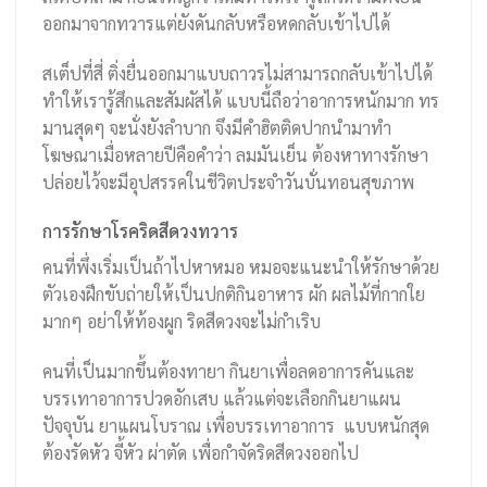
ออกมาจากทวารแต่ยังดันกลับหรือหดกลับเข้าไปได้
สเต็ปที่สี่ ติ่งยื่นออกมาแบบถาวรไม่สามารถกลับเข้าไปได้
ทำให้เรารู้สึกและสัมผัสได้ แบบนี้ถือว่าอาการหนักมาก ทร
มานสุดๆ จะนั่งยังลำบาก จึงมีคำฮิตติดปากนำมาทำ
โฆษณาเมื่อหลายปีคือคำว่า ลมมันเย็น ต้องหาทางรักษา
ปล่อยไว้จะมีอุปสรรคในชีวิตประจำวันบั่นทอนสุขภาพ
การรักษาโรคริดสีดวงทวาร
คนที่พึ่งเริ่มเป็นถ้าไปหาหมอ หมอจะแนะนำให้รักษาด้วย
ตัวเองฝึกขับถ่ายให้เป็นปกติกินอาหาร ผัก ผลไม้ที่กากใย
มากๆ อย่าให้ท้องผูก ริดสีดวงจะไม่กำเริบ
คนที่เป็นมากขึ้นต้องทายา กินยาเพื่อลดอาการคันและ
บรรเทาอาการปวดอักเสบ แล้วแต่จะเลือกกินยาแผน
ปัจจุบัน ยาแผนโบราณ เพื่อบรรเทาอาการ แบบหนักสุด
ต้องรัดหัว จี้หัว ผ่าตัด เพื่อกำจัดริดสีดวงออกไป