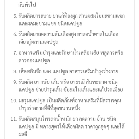
กันทั่วไป
รับผลิตยาระบาย ยาแก้ท้องผูก ส่วนผสมใบมะขามแขก
และผลมะขามแขก ชนิดแคปซูล
รับผลิตยาลดความดันเลือดสูง ยาลดน้ำตาลในเลือด
เจียวกู่หลานแคปซูล
อาหารเสริมบำรุงและรักษาน้ำเหลืองเสีย พลูคาวหรือ
คาวตองแคปซูล
เห็ดหลินจือ แดง แคปซูล อาหารเสริมบำรุงร่างกาย
รับผลิต ยา กษัย เส้น หรือ ยาธรณี สันฑะฆาต ชนิด
แคปซูล ช่วยบำรุงเส้น ขับลมในเส้นและแก้ปวดเมื่อย
มะรุมแคปซูล เป็นผลิตภัณฑ์อาหาเสริมที่มีสรรพคุณ
บำรุงร่างกายที่ดีที่สุดขนานหนึ่ง
รับผลิตสมุนไพรลดน้ำหนัก ยา ลดความ อ้วน ชนิด
แคปซูล มี หลายสูตรให้เลือกผิลต ราคาถูกสุดๆ และได้
ผลดี