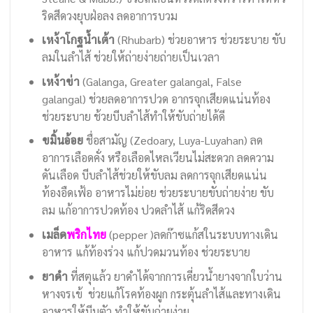
ริดสีดวงยุบฝ่อลง ลดอาการบวม
เหง้าโกฐน้ำเต้า
(Rhubarb) ช่วยอาหาร ช่วยระบาย ขับ
ลมในลำไส้ ช่วยให้ถ่ายง่ายถ่ายเป็นเวลา
เหง้าข่า
(Galanga, Greater galangal, False
galangal) ช่วยลดอาการปวด อากรจุกเสียดแน่นท้อง
ช่วยระบาย ช้วยบีบลำไส้ทำให้ขับถ่ายได้ดี
ขมิ้นอ้อย
ชื่อสามัญ (Zedoary, Luya-Luyahan) ลด
อาการเลือดคั่ง หรือเลือดไหลเวียนไม่สะดวก ลดความ
ดันเลือด บีบลำไส้ช่วยให้ขับลม ลดการจุกเสียดแน่น
ท้องอืดเฟ้อ อาหารไม่ย่อย ช่วยระบายขับถ่ายง่าย ขับ
ลม แก้อาการปวดท้อง ปวดลำไส้ แก้ริดสีดวง
เมล็ด
พริกไทย
(pepper )ลดก๊าซแก้สในระบบทางเดิน
อาหาร แก้ท้องร่วง แก้ปวดมวนท้อง ช่วยระบาย
ยาดำ
ที่สตุแล้ว ยาดำได้จากการเคี่ยวน้ำยางจากใบว่าน
หางจรเข้ ช่วยแก้โรคท้องผูก กระตุ้นลำไส้และทางเดิน
อาหารให้บีบตัว ทำให้ขับถ่ายง่าย