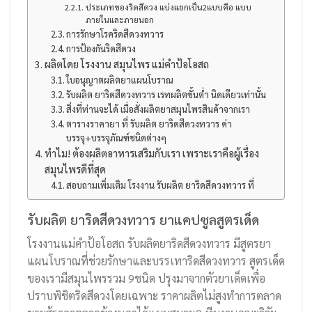
ประเภทของริดสีดวง แบ่งแยกเป็น2แบบคือ แบบ
ภายในและภายนอก
การรักษาโรคริดสีดวงทวาร
การป้องกันริดสีดวง
ผลิตโดย โรงงาน สมุนไพร แม่คำป้อโอสถ
ใบอนุญาตผลิตยาแผนโบราณ
รับผลิต ยาริดสีดวงทวาร เรทผลิตขั้นต่ำ นิดเดียวเท่านั้น
สิ่งที่ท่านจะได้ เมื่อสั่งผลิตยาสมุนไพรสินค้าจากเรา
ตารางราคายา ที่ รับผลิต ยาริดสีดวงทวาร ค่า
บรรจุ+บรรจุภัณฑ์ชนิดต่างๆ
ทำไม! ต้องผลิตอาหารเสริมกับเรา เพราะเราคือผู้เรื่อง
สมุนไพรดีที่สุด
สอบถามเพิ่มเติม โรงงาน รับผลิต ยาริดสีดวงทวาร ที่
รับผลิต ยาริดสีดวงทวาร ยาแคปซูลสูตรเด็ด
โรงงานแม่คำป้อโอสถ รับผลิตยาริดสีดวงทวาร มีสูตรยา
แผนโบราณที่ช่วยรักษาและบรรเทาริดสีดวงทวาร สูตรเด็ด
ของเรามีสมุนไพรรวม 9ชนิด ปรุงมาจากตัวยาเด็ดเพื่อ
ปราบพิชิตริดสีดวงโดยเฉพาะ ราคาผลิตไม่สูงทำการตลาด