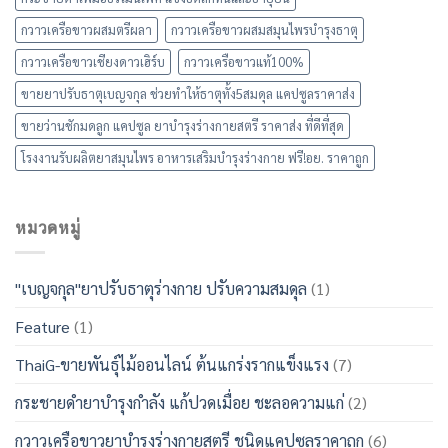
กวาวเครือขาวผสมตรีผลา
กวาวเครือขาวผสมสมุนไพรบำรุงธาตุ
กวาวเครือขาวเชียงดาวเฮิร์บ
กวาวเครือขาวแท้100%
ขายยาปรับธาตุเบญจกุล ช่วยทำให้ธาตุทั้ง5สมดุล แคปซูลราคาส่ง
ขายว่านชักมดลูก แคปซูล ยาบำรุงร่างกายสตรี ราคาส่ง ที่ดีที่สุด
โรงงานรับผลิตยาสมุนไพร อาหารเสริมบำรุงร่างกาย ฟรี!อย. ราคาถูก
หมวดหมู่
"เบญจกุล"ยาปรับธาตุร่างกาย ปรับความสมดุล
(1)
Feature
(1)
ThaiG-ขายพันธุ์ไม้ออนไลน์ ต้นแกร่งรากแข็งแรง
(7)
กระชายดำยาบำรุงกำลัง แก้ปวดเมื่อย ชะลอความแก่
(2)
กวาวเครือขาวยาบำรุงร่างกายสตรี ชนิดแคปซูลราคาถูก
(6)