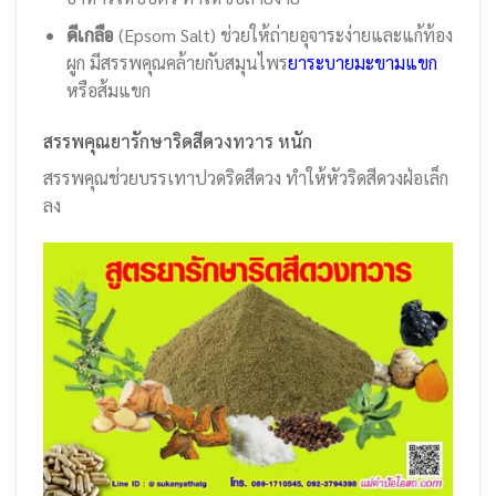
ดีเกลือ
(Epsom Salt) ช่วยให้ถ่ายอุจาระง่ายและแก้ท้อง
ผูก มีสรรพคุณคล้ายกับสมุนไพร
ยาระบายมะขามแขก
หรือส้มแขก
สรรพคุณยารักษาริดสีดวงทวาร หนัก
สรรพคุณช่วยบรรเทาปวดริดสีดวง ทำให้หัวริดสีดวงฝ่อเล็ก
ลง