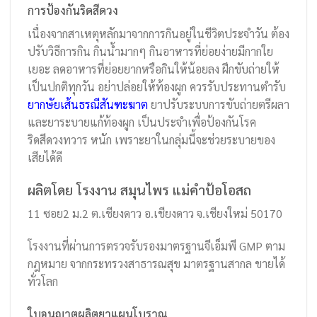
การป้องกันริดสีดวง
เนื่องจากสาเหตุหลักมาจากการกินอยู่ในชีวิตประจำวัน ต้อง
ปรับวิธีการกิน กินน้ำมากๆ กินอาหารที่ย่อยง่ายมีกากใย
เยอะ ลดอาหารที่ย่อยยากหรือกินให้น้อยลง ฝึกขับถ่ายให้
เป็นปกติทุกวัน อย่าปล่อยให้ท้องผูก ควรรับประทานตำรับ
ยากษัยเส้นธรณีสันฑะฆาต
ยาปรับระบบการขับถ่ายตรีผลา
และยาระบายแก้ท้องผูก เป็นประจำเพื่อป้องกันโรค
ริดสีดวงทวาร หนัก เพราะยาในกลุ่มนี้จะช่วยระบายของ
เสียได้ดี
ผลิตโดย โรงงาน สมุนไพร แม่คำป้อโอสถ
11 ซอย2 ม.2 ต.เชียงดาว อ.เชียงดาว จ.เชียงใหม่ 50170
โรงงานที่ผ่านการตรวจรับรองมาตรฐานจีเอ็มพี GMP ตาม
กฎหมาย จากกระทรวงสาธารณสุข มาตรฐานสากล ขายได้
ทั่วโลก
ใบอนุญาตผลิตยาแผนโบราณ