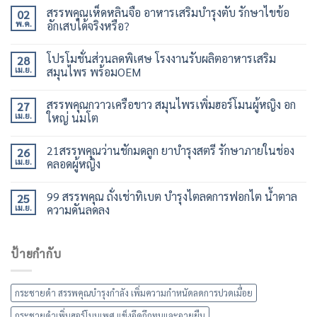
สรรพคุณเห็ดหลินจือ อาหารเสริมบำรุงตับ รักษาไขข้อ
02
พ.ค.
อักเสบได้จริงหรือ?
โปรโมชั่นส่วนลดพิเศษ โรงงานรับผลิตอาหารเสริม
28
เม.ย.
สมุนไพร พร้อมOEM
สรรพคุณกวาวเครือขาว สมุนไพรเพิ่มฮอร์โมนผู้หญิง อก
27
เม.ย.
ใหญ่ นมโต
21สรรพคุณว่านชักมดลูก ยาบำรุงสตรี รักษาภายในช่อง
26
เม.ย.
คลอดผู้หญิง
99 สรรพคุณ ถั่งเช่าทิเบต บำรุงไตลดการฟอกไต น้ำตาล
25
เม.ย.
ความดันลดลง
ป้ายกำกับ
กระชายดำ สรรพคุณบำรุงกำลัง เพิ่มความกำหนัดลดการปวดเมื่อย
กระชายดำเพิ่มฮอร์โมนเพศ แข็งอึดถึกทนและอายุยืน