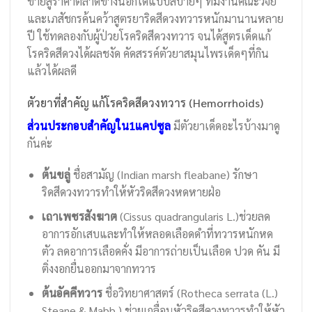
ขายสู้ราคาตลาดข้างนอกได้แบบสบายๆ ทีมงานคณะวิจัย
และเภสัชกรค้นคว้าสูตรยาริดสีดวงทวารหนักมานานหลาย
ปี ใช้ทดลองกับผู้ป่วยโรคริดสีดวงทวาร จนได้สูตรเด็ดแก้
โรคริดสีดวงได้ผลชงัด คัดสรรค์ตัวยาสมุนไพรเด็ดๆที่กิน
แล้วได้ผลดี
ตัวยาที่สำคัญ แก้โรคริดสีดวงทวาร (Hemorrhoids)
ส่วนประกอบสำคัญใน1แคปซูล
มีตัวยาเด็ดอะไรบ้างมาดู
กันค่ะ
ต้นขลู่
ชื่อสามัญ (Indian marsh fleabane) รักษา
ริดสีดวงทวารทำให้หัวริดสีดวงหดหายฝ่อ
เถาเพชรสังฆาต
(Cissus quadrangularis L.)ช่วยลด
อาการอักเสบและทำให้หลอดเลือดดำที่ทวารหนักหด
ตัว ลดอาการเลือดคั่ง มีอาการถ่ายเป็นเลือด ปวด คัน มี
ติ่งงอกยื่นออกมาจากทวาร
ต้นอัคคีทวาร
ชื่อวิทยาศาสตร์ (Rotheca serrata (L.)
Steane & Mabb.) ช่วยเกลื่อนหัวริดสีดวงทวารทำให้หัว