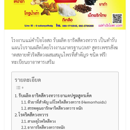
โรงงานแม่คำป้อโอสถ รับผลิต ยาริดสีดวงทวาร เป็นตำรับ
แผนโบราณผลิตโดยโรงงานมาตรฐานGMP สูตรเพชรสังฆ
าตสลายหัวริดสีดวงผสมสมุนไพรที่สำคัญ9 ชนิด ฟรี!
ทะเบียนยาอาหารเสริม
รายละเอียด
รับผลิต ยาริดสีดวงทวาร ยาแคปซูลสูตรเด็ด
ตัวยาที่สำคัญ แก้โรคริดสีดวงทวาร (Hemorrhoids)
สรรพคุณยารักษาริดสีดวงทวาร หนัก
โรคริดสีดวงทวาร
สาเหตุโรคริดสีดวง
อาการริดสีดวงทวารหนัก