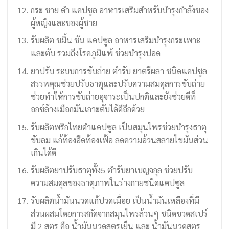
กระ ชาย ดำ แคปซูล อาหารเสริมสำหรับบำรุงกำลังของ
ผู้หญิงและของผู้ชาย
รับผลิต ขมิ้น ชัน แคปซูล อาหารเสริมบำรุงกระเพาะ
และตับ รวมถึงโรคภูมิแพ้ ช่วยบำรุงปอด
ยาปรับ ระบบการขับถ่าย ตำรับ ยาตรีผลา ชนิดแคปซูล
สรรพคุณช่วยปรับธาตุและปรับความสมดุลการขับถ่าย
ช่วยทำให้การขับถ่ายอุจาระเป็นปกติและยังช่วยดีท็
อกซ์ล้างเมือกมันเกาะตับได้ดีอีกด้วย
รับผลิตพริกไทยดำแคปซูล เป็นสมุนไพรช่วยบำรุงธาตุ
ขับลม แก้ท้องอืดท้องเฟ้อ ลดความอ้วนสลายไขมันส่วน
เกินได้ดี
รับผลิตยาปรับธาตุทั้ง5 ตำรับยาเบญจกุล ช่วยปรับ
ความสมดุลของธาตุภาพในร่างกายชนิดแคปซูล
รับผลิตน้ำมันนวดแก้ปวดเมื่อย เป็นน้ำมันเหลืองที่มี
ส่วนผสมโดยการสกัดจากสมุนไพรล้วนๆ ชนิดขวดสเปร์
มี 2 สูตร คือ น้ำมันนวดสูตรเย็น และ น้ำมันนวดสูตร